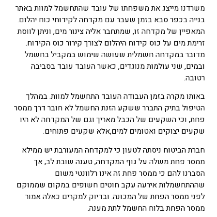
משרדנו מייצג את משפחתו של עובד שהתחשמל למוות באתר
בנייה בכפר סבא בזמן שעבר עם מקדחה לקידוחי כוח יהלום.
המאפיין של מקדחה זו, שמתחבר אליה צינור מים, וניתן לווסת
זרימת מים על כוס קידוח היהלום לצורך קירור כוס הקידוח.
מדובר במקדחה חשמלית שעושה שימוש במקביל בחשמל
ובמים, שני עולמות מנוגדים, כאשר העובד עובד בסביבה
רטובה.
באותו מקרה בזמן העבודה העובד התחשמל למוות. במהלך
הטיפול בתיק התברר ששקע הזנת החשמל לא חובר דרך ממסר
פחת, וכי השקעים של הכבל מאריך וגם של המקדחה לא היו
שקעים יצוקים ואטומים למים,אלא שקעים פתוחים.
חברת הביטוח ניסתה לטעון כי למקדחה המעורבת יש ממילא
ממסר פחת משלה על גוף המקדחה, טענה שובת לב, אך
הסברנו להם כי ממסר פחת זה אינו רלוונטי משום
שההתחשמלות אירעה עקב חוטים חשופים במקום שממוקם
לפני ממסר הפחת של המכונה. ובדיוק למקרים כאלה אמור
ממסר הפחת בלוח החשמל לתת מענה.