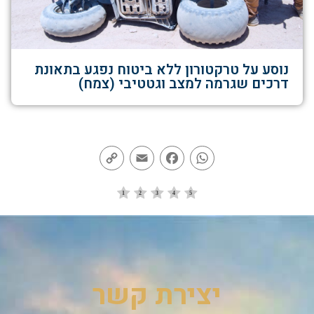
נוסע על טרקטורון ללא ביטוח נפגע בתאונת
דרכים שגרמה למצב וגטטיבי (צמח)
Copy
Email
Facebook
WhatsApp
Link
יצירת קשר