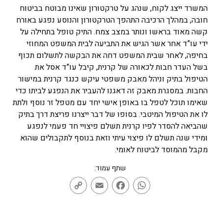
המשרד ייצג לקוח, שנהג על טרקטורון שאינו מבוטח בביטוח
חובה, במהלך הרכיבה התהפך הטרקטורון והנוסע נפגע באורח
קשה מאוד בראשו ונותר במצב צמח. התיק טופל בתחילה על
ידי עו”ד אחר אשר הגיש את התביעה לבית המשפט המחוזי
בחיפה, לאחר שבית המשפט דחה את הבקשה לתשלום תכוף
בשל העדר חבות לכאורה של קרנית, קיבל עו”ד אסל את
הטיפול בתיק וניהל מאבק משפטי עיקש כנגד קרנית במישור
החבות. במסגרת מאבק זה דאגנו להעביר את הנפגע לביתו כדי
שאימו תוכל לטפל בו באופן אישי יחד עם מטפל זר נוסף ולתת
לו את הטיפול המיטבי. בסופו של דבר ייצרנו פריצת דרך בתיק
שהביאה להסדר לפיו קרנית תשלם פיצויי חד פעמי לנפגע
ומידי שנה תשלם לו פיצוי עיתי וזאת בנוסף לתקבולים שהוא
מקבל מהמוסד לביטוח לאומי.
שתף עמוד:
Copy
Email
Facebook
WhatsApp
Link