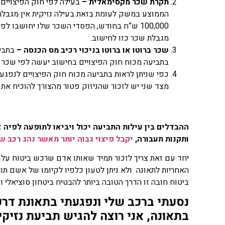
תקרת שכר מקסימאלית –
בעילה לפי חוק הפיצויים
הממוצע במשק לעומת בזאת בעילה נזיקית אין מגבלת
100,000 ש”ח בחודש, הפסדי השכר שלו יחושבו
מגבלת שכר כזו לחישוב.
שכר ברוטו או ברוטו בניכוי רכיב מס הכנסה –
בתביע
בתביעה מכוח חוק הפיצויים בחישוב יעשה לפי שכר ברו
כפי שניתן לראות בתביעה מכוח חוק הפיצויים לנפגעי 
מצד שני יש לזכור שהניזוק פטור מהצורך להוכיח את
ההבדלים בין עילות התביעה יכול ויביאו לתופעה לפיה 
ותקנות תעבורה,
יקבל פיצוי גבוה יותר מאשר נהג רכב ש
יחד עם זאת צריך לזכור תמיד שאותו אדם שרכש ביטוח עלוי
האחריות לתאונה ולא ניתן לטעון כלפיו לקיומו של אשם תו
ביטוח חובה זו הדרך הטובה ביותר להבטיח ביטחון סוציאלי
נסעתי ברכב שלי ונפגעתי בתאונת דרכ
בתאונה, אני רוצה להגיש תביעת נזיקין