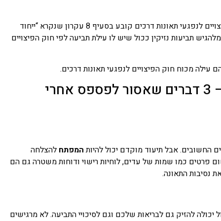
התשובה היא חד משמעית לא. ומדוע לא? משום שחוק הפיצויים לנפגעי תאונות דרכים קובע בסעיף 8 עקרון שנקרא “ייחוד
הגיש תביעות נזיקין ככול שיש לו עילת תביעה לפי חוק הפיצויים
הם עילה מכוח חוק הפיצויים לנפגעי תאונות דרכים.
תביעת נזיקין בגין תאונות דרכים – 3 דברים שאסור לפספס אחרי
 החשובים. אבל תיעוד מוקדם יכול להיות
המפתח
להצלחה
ום פרטים כמו שמות של עדים, לוחיות רישוי ודוחות משטרה גם הם
את נסיבות התאונה.
 יכולה להזיק גם לבריאות שלכם וגם לסיכויי התביעה. לא מרגישים