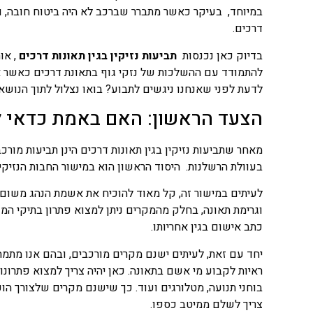
במיוחד, בעיקר כאשר מתברר שברכב לא היה ביטוח חובה, וכי
דרכים.
בדיוק כאן נכנסות
תביעות נזיקין בגין תאונות דרכים
, או
להתמודד עם ההשלכות של נזקי גוף בתאונת דרכים כאשר אי
לדעת לפני שאנחנו ניגשים לתבוע? בואו נצלול לתוך הנושא.
הצעד הראשון: האם באמת כדאי ל
מאחר שתביעות נזיקין בגין תאונות דרכים הינן תביעות מורכ
בעוולת הרשלנות. היסוד הראשון הוא במישור החבות הנזיק
לעיתים במישור זה, קל מאוד להוכיח את אשמת הנהג משום 
וגרימת תאונה, בחלק מהמקרים ניתן למצוא פתרון בתיקי ה
כתב אישום בגין אחריותו.
יחד עם זאת, לעיתים ישנם מקרים מורכבים, ובהם אנו מת
ראיות לקבוע מי אשם בתאונה. כאן יהיה צריך למצוא פתרונו
בוחני תנועה, מטלורגים ועוד. כך שישנם מקרים שלצורך הו
צריך לשלם ממיטב כספו.