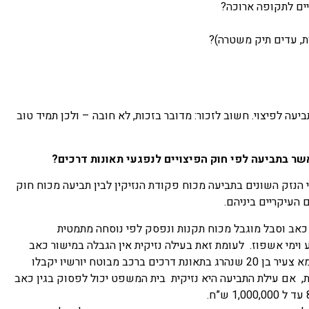
ים לתקופה ארוכה?
ות, עדים תיק משטרה)?
ה לפיצוי. חשוב לזכור: מדובר בזכות, לא חובה – ולכן תמיד טוב
מאשר בתביעה לפי חוק הפיצויים לנפגעי תאונות דרכים?
הנזק השונים בתביעה מכוח פקודת הנזיקין לבין תביעה מכוח חוק
 העיקריים ביניהם.
כאב וסבל מוגבל מכוח תקנות ונפסק לפי נוסחה מתמטית
וימי אשפוז. לעומת זאת בעילה נזיקית אין הגבלה במישור כאב
וסבל והפיצוי נפסק על פי הערכת בית המשפט. לדוגמא צעיר בן 20 שנהרג בתאונת דרכים ברכב מבוטח יורשיו יקבלו
ל כ 45,000 ש”ח. לעומת זאת, אם עילת התביעה היא נזיקית בית המשפט יכול לפסוק בגין כאב