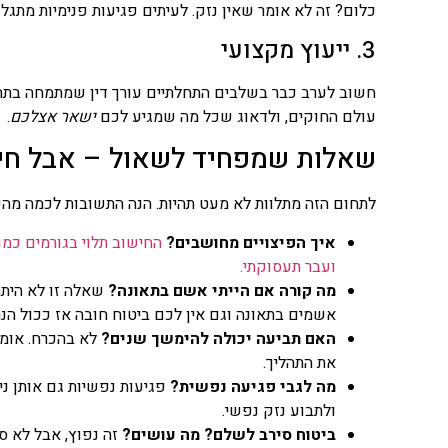
כלום? זה לא אומר שאין נזק. לעיתים פגיעות פנימיות מתגלו
3. ייעוץ מקצועי
חשוב לערב כבר בשלבים התחלתיים עורך דין שמתמחה בתחום ת
עולם החוקים, ולדאוג שכל מה שמגיע לכם
ישאר אצלכם
.
שאלות שמפחיד לשאול – אבל חי
לתחום הזה מתלוות לא מעט תהיות. הנה התשובות לכמה מהש
איך הפיצויים מחושבים?
החישוב תלוי בגורמים כמו
ועבר תעסוקתי.
מה קורה אם הייתי אשם בתאונה?
שאלה זו לא היתה
אשמים בתאונה וגם אין לכם ביטוח חובה אז ככול הנ
האם תביעה יכולה להימשך שנים?
לא בהכרח. אומנם
את התהליך.
מה לגבי פגיעה נפשית?
פגיעות נפשיות גם אותן נ
ולתבוע נזק נפשי.
ביטוח סירב לשלם? מה עושים?
זה נפוץ, אבל לא ס