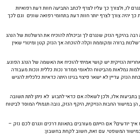
גרם לו, ולצורך כך עליו לצרף לכתב התביעה חוות דעת רפואיות
 כך יהיה צורך לצרף יותר חוות דעת בתחומי רפואה שונים וגם לכך
 רבה בהיקף הנזק שנגרם לך וביכולת להוכיח את הרשלנות של הנהג
שלנות ברורה ומקוממת וקלה להוכחה אך הנזק קטן ומינורי שאין
חריות הנזיקית יש קושי אמיתי להוכיח את האשמה של הנהג הפוגע.
מות גמלאות מהביטוח הלאומי ממדור נכות כללית ונכות מעבודה
 הנזק עדיין לא ישאר פיצוי בגינו היתה כדאיות כלכלית להגיש
בתביעות אלו, ולכן לשאלה אם כדאי לתבוע לא ניתן לתת תשובה
הן במישור החבות הנזיקית, היקף הנזק, גובה תגמולי המוסד לביטוח
ז איך יודעים? אם הייתם מעורבים בתאונת דרכים ונגרם לכם נזק –
 במישור המשפטי. עם זאת, חשוב לקחת בחשבון: