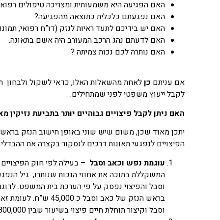
האם הפגיעה היא משמעותית ומצריכה טיפולים רפואי
האם נפגעתם כלכלית כתוצאה מהפגיעה?
האם יש בידיכם לתעד ראיות לנזק (דו”ח רפואי, תמונ
האם לדעתם נהג הרכב המעורב היה אשם בתאונה.
האם נותרה לכם נכות צמיתה ?
אם עניתם
כן
לאחת מהשאלות האלו, כדאי לשקול ולבחון תביע
לקבל ייעוץ משפטי לפני שמתחילים.
האם ניתן לקבל פיצויים גבוהיים יותר בתביעת נזיקין 
יתכן מאוד שכן, משום שיש שוני באופן חישוב הנזק בראשי 
הפיצויים לנפגעי תאונות דרכים לנסקור בקצרה את ההבדלים
עוגמת נפש וכאב וסבל –
בעילה לפי חוק הפיצויים 
המשקללת בתוכה את אחוזי הנכות שנותרו, גיל הנפגע 
בראש הנזק של כאב וסב
וסבל וקיצור תוחלת חיים פיצוי בשיעור שבין 800,000 עד ל 1,000,000 ש”ח.