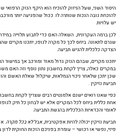
היסוד השני, שעל הניזוק להוכיח הוא היקף הנזק הרפואי שנ
להוכחת גובה הנכות שנותרה לו. ככול שהפגיעה יותר מורכבת
יש עלויות.
לכן ברמה העקרונית, השאלה האם כדי לתבוע תלוייה במידה
שגרם לתאונה. ביחס לכך כל מקרה לגופו, יתכנו מקרים שהר
הצדקה כלכלית להגיש תביעה.
יתכנו מקרים, שבהם הנזק גדול מאוד ומורכב אך במישור הא
במקרים כאלה, צריך לקחת בחשבון נתון נוסף וזה האם משול
שכן יתכן שלאחר ניכוי הגמלאות, שיקלול שאלת האשם והוכחת
תביעת נזיקין .
כפי שאנו רואים ישנם אלמנטים רבים שצריך לקחת בחשבון 
אחת כללית ביחס לכל המקרים אלא יש לבחון כל תיק לגופו, 
לאומי והכדאיות הכלכלית בהגשת התביעה.
תביעת נזיקין יכולה להיות אפקטיבית, אבל
לא בכל מקרה
. א
פיזי, נפשי או רכושי – עומדת בפניכם הזכות החוקית לדון