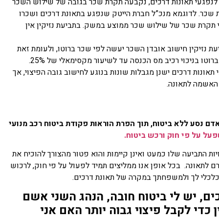
 לנפגעי תאונות דרכים, נקבעה תקרת שכר בגובה של שילוש השכר
 שכר. לדוגמא מנכ”ל חברת הייטק שנפגע בתאונת דרכים ושכרו
 לפי תקרת שכר של שילוש שכר ממוצע במשק. בתביעת נזיקין אין
ת נזיקין חישוב אובדן השכר יעשה לפי שכר ברוטו, ולעומת זאת
טו בניכוי רכיב מס הכנסה עד לשיעור מקסימאלי של 25%.
תאונות דרכים ישנן מגבלות שונות בנוגע לחישוב גובה הפיצוי, אך
 האשמה לתאונה.
אדם נסע ללא ביטוח, תוך הפרת הוראות פקודת ביטוח רכב מנועי
פעל על פי חוק ורכש ביטוח.
ות התביעה שלו כמעט ואינן קיימות והוא פטור מהצורך להוכיח את
רם לתאונה. בכל אופן אנו ממליצים תמיד לפעול על פי חוק, לרכוש
 וכלכלי לך ולמשפחתך במקרה של תאונת דרכים.
ים, יש לי ביטוח חובה, הנהג השני אשם
 כדי לקבל פיצוי גבוה יותר האם אני