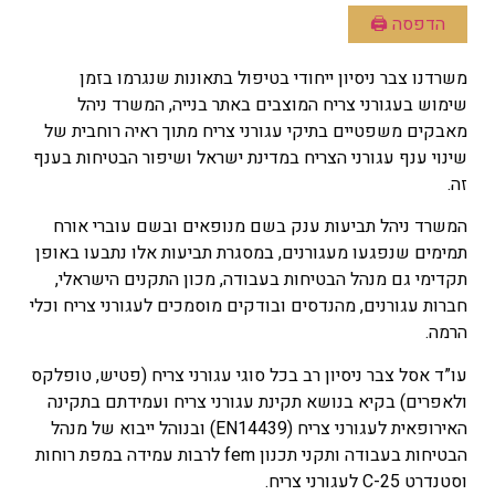
הדפסה 🖨
משרדנו צבר ניסיון ייחודי בטיפול בתאונות שנגרמו בזמן
שימוש בעגורני צריח המוצבים באתר בנייה, המשרד ניהל
מאבקים משפטיים בתיקי עגורני צריח מתוך ראיה רוחבית של
שינוי ענף עגורני הצריח במדינת ישראל ושיפור הבטיחות בענף
זה.
המשרד ניהל תביעות ענק בשם מנופאים ובשם עוברי אורח
תמימים שנפגעו מעגורנים, במסגרת תביעות אלו נתבעו באופן
תקדימי גם מנהל הבטיחות בעבודה, מכון התקנים הישראלי,
חברות עגורנים, מהנדסים ובודקים מוסמכים לעגורני צריח וכלי
הרמה.
עו”ד אסל צבר ניסיון רב בכל סוגי עגורני צריח (פטיש, טופלקס
ולאפרים) בקיא בנושא תקינת עגורני צריח ועמידתם בתקינה
האירופאית לעגורני צריח (EN14439) ובנוהל ייבוא של מנהל
הבטיחות בעבודה ותקני תכנון fem לרבות עמידה במפת רוחות
וסטנדרט C-25 לעגורני צריח.