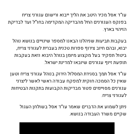
עו”ד אסל מכיר היטב את הליך ייבוא ורישום עגורני צריח
בפנקס העגורנים החל מהבדיקה המקדימה בחו”ל ועד לבדיקת
הזיהוי בארץ.
בעקבות תביעות שניהלנו הבאנו למספר שינויים בנושא נוהל
יבוא, ובהם חיוב צירוף ספרות טכנית בעברית לעגורני צריח,
ביטול תפקיד בעל מקצוע מיומן בנוהל היבוא וזאת בעקבות
תופעת זיוף עגורנים שיובאו למדינת ישראל.
עו”ד אסל תמך בסגירת המסלול הירוק בנוהל עגורני צריח וטען
שאין כל הסמכה חוקית למפקח עבודה ראשי לאשר ליצרני
עגורנים מסויימים פטור מבדיקות הקבועות בתקנות הבטיחות
לעגורני צריח.
ניתן לשמוע את הדברים שאמר עו”ד אסל בשולחן העגול
שקיים משרד העבודה בנושא.