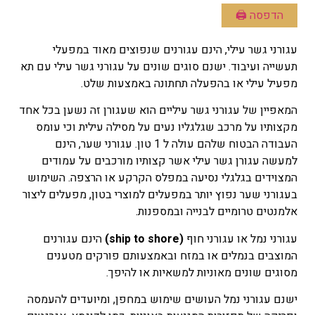
הדפסה 🖨
עגורני גשר עילי, הינם עגורנים שנפוצים מאוד במפעלי
תעשייה ועיבוד. ישנם סוגים שונים על עגורני גשר עילי עם תא
מפעיל עילי או בהפעלה תחתונה באמצעות שלט.
המאפיין של עגורני גשר עיליים הוא שעגורן זה נשען בכל אחד
מקצותיו על מרכב שגלגליו נעים על מסילה עילית וכי עומס
העבודה הבטוח שלהם עולה ל 1 טון. עגורני שער, הינם
למעשה עגורן גשר עילי אשר קצותיו מורכבים על עמודים
המצוידים בגלגלי נסיעה במפלס הקרקע או הרצפה. השימוש
בעגורני שער נפוץ יותר במפעלים למוצרי בטון, מפעלים ליצור
אלמנטים טרומיים לבנייה ובמספנות.
עגורני נמל או עגורני חוף
(ship to shore)
הינם עגורנים
המוצבים בנמלים או במזח ובאמצעותם פורקים מטענים
מסוגים שונים מאוניות למשאיות או להיפך.
ישנם עגורני נמל העושים שימוש במחפן, ומיועדים להעמסה