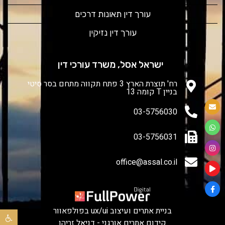
עורך דין תאונות דרכים
עורך דין נזיקין
ישראל אסל, משרד עורכי דין
רח' תוצרת הארץ 3 פתח תקווה מתחם בסר סיטי
בניין T קומה 13
03-5756030
03-5756031
office@assal.co.il
בניית אתרים ועיצוב ux/ui בפולפאוור
פתח סר
קידום אתרים אורגני - דניאל זריהן