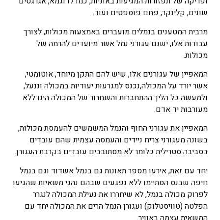
ופריקה של תפזורות המגיעות באוניות, כמו לדוגמא, אגרגטים
שונים, קלינקר, פחם פוספטים ועוד.
מרבית המטענים בנמלים מועברים באמצעות מכולות, לצורך
עבודות אלו, ישנם עגורני נמל אשר מיועדים להרמה של
מכולות.
המאפיין של עגורנים אלו, שיש להם התקן מיוחד, אוטומטי,
אשר יורד על המכולה,נכנס למגרעות יעודיות במכולה וננעל,
ולמעשה כל הליך ההתחברות והשחרור של המכולה הינו ללא
מעורבות יד אדם.
המאפיין את עגורני החוף והנמל המשמשים להעמסת מכולות,
בשונה מעגורני צריח ניידים והעמסה עצמית שהם עובדים
בסביבה סטרילית כלומר לא מסתובבים עובדים בקרבת העגורן.
יחד עם זאת, אירעו מספר תאונות גם בנמל אשדוד וגם בנמל
חיפה שבנס הסתיימו ללא נפגעים שבהם נהגי משאיות שהגיעו
לפרוק מכולה בנמל, לא שיחררו את נעילת המכולה לנגרר
הפלטה (טוויסטלוק) ועגורן הנמל הרים את המכולה יחד עם
המשאית עצמה באוויר.