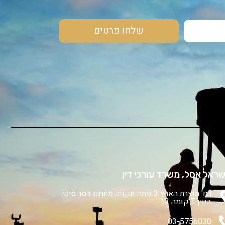
שלחו פרטים
שראל אסל, משרד עורכי דין
רח' תוצרת הארץ 3 פתח תקווה מתחם בסר סיטי
בניין T קומה 13
03-5756030