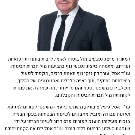
המשרד מייצג נפגעים מול ביטוח לאומי, לרבות בוועדות רפואיות
ועררים, ומתמחה בייצוג נפגעי גוף בתביעות מול חברות הביטוח.
עו”ד אסל, עורך דין נזקי גוף תאונת דרכים, מקפיד לפעול
ביצירתיות בתיקים, תוך ראייה כלכלית ואסטרטגית של ההליך,
משלב ידע משפטי, טכני והנדסי ייחודי, מה שמחזק את עמדת
לקוחותיו מול חברות הביטוח והקבלנים.
עו”ד אסל פעיל ציבורית, משמש כיועץ המשפטי לפורום למניעת
תאונות עבודה ומוביל מאבקים לשיפור הבטיחות בענף הבנייה.
בזכות פעילותו הוענק לפורום פרס דרור לשינוי חברתי על ידי
שופטת העליון בדימוס דליה דורנר. עו”ד אסל יזם את הקמת יחידת