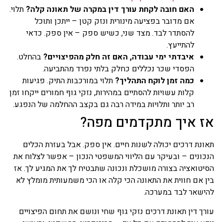
האם חובה לקחת עורך דין במקרה של תאונה קלה?
תלוי.
אם מדובר בפציעה מינורית ונזק קטן – ייתכן ותוכל
להסתדר לבד. מצד שני, כשיש ספק – אין ספק. כדאי
להתייעץ.
איבדתי ימי עבודה, האם זה חלק מהפיצויים?
בהחלט.
הפסדי שכר נכללים כחלק בלתי נפרד מהתביעה.
כמה זמן לוקח התהליך?
תלוי במורכבות התיק. פגיעות
קלות עשויות להסתיים במהירות, נזקי גוף חמורים ייקחו זמן
רב יותר ותלויות במידה רבה גם בקצב ההחלמה של הנפגע.
אז איך מתקדמים מפה?
תאונת דרכים יכולה לשנות חיים. אין ספק. אבל בעזרת הכלים
הנכונים – ובעיקר עם הליווי המשפטי הנכון – אפשר לצלוח את
הסיטואציה בצורה מושכלת ונכונה שתבטיח לך את המגיע לך. אז
בין אם חווית את התאונה הכי קלה או הכי משמעותית מומלץ לא
להישאר לבד במערכה.
עורך דין תאונת דרכים נזקי גוף שחי ונושם את תחום הפיצויים