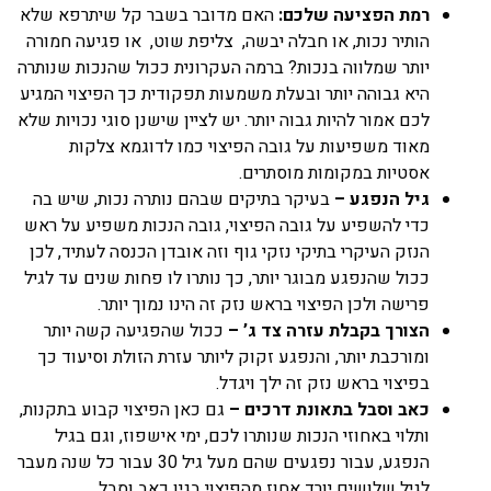
רמת הפציעה שלכם:
האם מדובר בשבר קל שיתרפא שלא
הותיר נכות, או חבלה יבשה, צליפת שוט, או פגיעה חמורה
יותר שמלווה בנכות? ברמה העקרונית ככול שהנכות שנותרה
היא גבוהה יותר ובעלת משמעות תפקודית כך הפיצוי המגיע
לכם אמור להיות גבוה יותר. יש לציין שישנן סוגי נכויות שלא
מאוד משפיעות על גובה הפיצוי כמו לדוגמא צלקות
אסטיות במקומות מוסתרים.
גיל הנפגע –
בעיקר בתיקים שבהם נותרה נכות, שיש בה
כדי להשפיע על גובה הפיצוי, גובה הנכות משפיע על ראש
הנזק העיקרי בתיקי נזקי גוף וזה אובדן הכנסה לעתיד, לכן
ככול שהנפגע מבוגר יותר, כך נותרו לו פחות שנים עד לגיל
פרישה ולכן הפיצוי בראש נזק זה הינו נמוך יותר.
הצורך בקבלת עזרה צד ג’ –
ככול שהפגיעה קשה יותר
ומורכבת יותר, והנפגע זקוק ליותר עזרת הזולת וסיעוד כך
בפיצוי בראש נזק זה ילך ויגדל.
כאב וסבל בתאונת דרכים –
גם כאן הפיצוי קבוע בתקנות,
ותלוי באחוזי הנכות שנותרו לכם, ימי אישפוז, וגם בגיל
הנפגע, עבור נפגעים שהם מעל גיל 30 עבור כל שנה מעבר
לגיל שלושים יורד אחוז מהפיצוי בגין כאב וסבל.