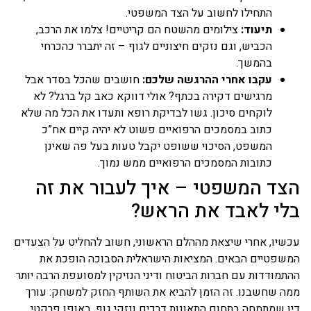
התחילו לחשוב על הצד המשפטי.
תיעוד:
צילומים מהשטח הם קריטיים! צלמו את הרכב,
הכביש, וגם נזקים חיצוניים לגוף – זה יתברר כהכרחי
בהמשך.
עקבו אחרי ההרגשה שלכם:
חושבים שהכל בסדר אבל
מרגישים דקירה בכתף? אולי דווקא כאב קל ברגל? לא
לוקחים סיכון. גשו לבדיקת רופא ותעדו את הכל מה שלא
כתוב במסמכים הרפואיים פשוט לא יהיה קיים אח”כ
המשפט, הסיכוי ששופט יקבל טעות בעל פה שאינן
כתובות המסמכים הרפואיים ממש נמוך.
הצד המשפטי – איך לעבור את זה
בלי לאבד את הראש?
עכשיו, אחרי שיצאת מההלם הראשוני, חשוב להחליט על הצעדים
המשפטיים הבאים. המציאות הישראלית הסבוכה הופכת את
ההתמודדות עם חברות הביטוח ודיני הנזיקין למסועפת הרבה יותר
ממה שחשבנו. זה הזמן להביא את השותף החזק למשחק: עורך
דין שמתמחה בתחום התאונות דרכים ונזקי גוף. באופן פרקטי,