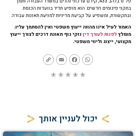
פל”ס בלהב 433, קידם עדכוני נהלים במשרד העבודה ותמך
בתקני פיגומים חדשים. הוא מופיע תדיר בוועדות הכנסת
ובתקשורת, ומשפיע על קביעת מדיניות למניעת תאונות עבודה.
האמור לעיל אינו מהווה ייעוץ משפטי ואין להסתמך עליו.
מומלץ
לפנות לעורך דין
נזקי גוף תאונת דרכים לצורך ייעוץ
מקצועי, ייצוג וליווי משפטי.
Copy
Email
Facebook
WhatsApp
Link
יכול לעניין אותך