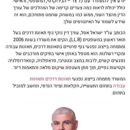
יודע איך להתמודד עם כל צד – הבירוקרטי, המשפטי, והאישי.
כולל יכולת לראות כמה צעדים קדימה של המהלכים של עורך
הדין מהצד השני, ממש כמו במשחק שחמט מתוחכם, הוא זה
שידע לשמור על האינטרסים שלך.
הכותב עו”ד ישראל אסל, עורך דין נזקי גוף תאונת דרכים בעל
תואר ראשון במשפטים (LL.B), הקים את משרדו בשנת 2006
ומתמחה בייצוג נפגעי גוף פרטיים בתאונות דרכים, תאונות עבודה
ומקרי רשלנות. הוא מטפל באופן אישי בתיקים מורכבים של
נפגעים קשים, לרבות במצב וגטטיבי, פראפלגיה, קוואדרופלגיה
וקטיעות גפיים, תוך מתן מעטפת שיקום מלאה והתאמות דיור.
המשרד מתמחה בייצוג נפגעי
תאונות דרכים
ותאונות
עבודה
בתחום התעשייה, חקלאות וציוד הנדסי, ונחשב למוביל
בתחום.