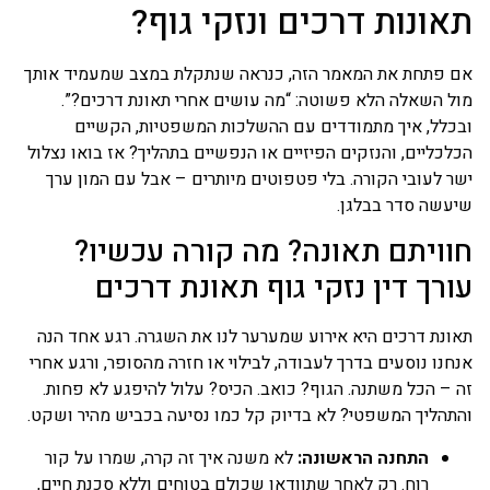
תאונות דרכים ונזקי גוף?
אם פתחת את המאמר הזה, כנראה שנתקלת במצב שמעמיד אותך
מול השאלה הלא פשוטה: “מה עושים אחרי תאונת דרכים?”.
ובכלל, איך מתמודדים עם ההשלכות המשפטיות, הקשיים
הכלכליים, והנזקים הפיזיים או הנפשיים בתהליך? אז בואו נצלול
ישר לעובי הקורה. בלי פטפוטים מיותרים – אבל עם המון ערך
שיעשה סדר בבלגן.
חוויתם תאונה? מה קורה עכשיו?
עורך דין נזקי גוף תאונת דרכים
תאונת דרכים היא אירוע שמערער לנו את השגרה. רגע אחד הנה
אנחנו נוסעים בדרך לעבודה, לבילוי או חזרה מהסופר, ורגע אחרי
זה – הכל משתנה. הגוף? כואב. הכיס? עלול להיפגע לא פחות.
והתהליך המשפטי? לא בדיוק קל כמו נסיעה בכביש מהיר ושקט.
התחנה הראשונה:
לא משנה איך זה קרה, שמרו על קור
רוח. רק לאחר שתוודאו שכולם בטוחים וללא סכנת חיים,