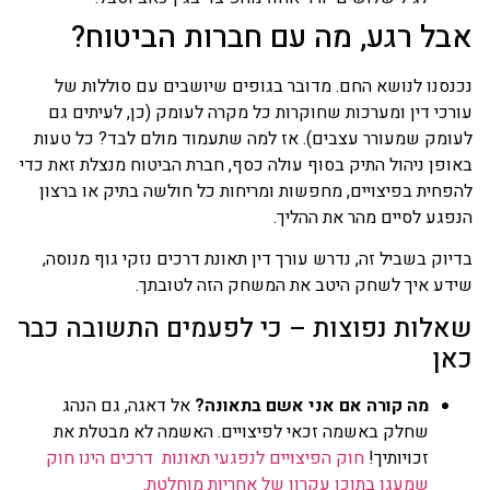
אבל רגע, מה עם חברות הביטוח?
נכנסנו לנושא החם. מדובר בגופים שיושבים עם סוללות של
עורכי דין ומערכות שחוקרות כל מקרה לעומק (כן, לעיתים גם
לעומק שמעורר עצבים). אז למה שתעמוד מולם לבד? כל טעות
באופן ניהול התיק בסוף עולה כסף, חברת הביטוח מנצלת זאת כדי
להפחית בפיצויים, מחפשות ומריחות כל חולשה בתיק או ברצון
הנפגע לסיים מהר את ההליך.
בדיוק בשביל זה, נדרש עורך דין תאונת דרכים נזקי גוף מנוסה,
שידע איך לשחק היטב את המשחק הזה לטובתך.
שאלות נפוצות – כי לפעמים התשובה כבר
כאן
מה קורה אם אני אשם בתאונה?
אל דאגה, גם הנהג
שחלק באשמה זכאי לפיצויים. האשמה לא מבטלת את
זכויותיך!
חוק הפיצויים לנפגעי תאונות דרכים הינו חוק
שמעגן בתוכו עקרון של אחריות מוחלטת.