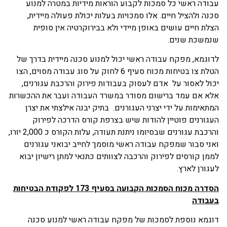
עבודה ראשי כל סמכות לקבוע הוראות מידיות במטרה למנוע
סכנה ולהציל חיים. אלו סמכויות בעלות יכולת פעולה מיידית,
הצלת חיים עושים באופן מיידי ולא בבירוקרטיה אין סופית
שנמשכת שנים.
לדוגמא, מפקח עבודה ראשי יכול למנוע סכנה מיידית בדרך של
הטלת צו בטיחות מכוח סעיף 6 לחוק על סוג עבודה מסוים, הצו
יכול לאסור על אדם לעסוק בעבודות פירוק והרכבת עגורנים,
אלא אם עמד ברישום מסודר במשרד העבודה ועבר את ההכשרות
המתאימות על ידי יצרני העגורנים. בתיק יבנה אילצתי את יצרן
העגורנים פוטיין להודות שיש בצרפת קורס הדרכה לפירוק
והרכבת עגורנים שבסיומו ניתנת תעודה, עלות הקורס כ 2,000 יורו,
ואני סבור שמפקח עבודה ראשי מוסמך לחייב יבואני עגורנים
לממן קורסים לפירוק והרכבה לצוותים כתנאי למתן רישיון יבוא
לעגורן לארץ.
הסדרה מכוח הסמכות הקבועה בסעיף 173 לפקודת הבטיחות
בעבודה
דוגמא נוספת לסמכות של מפקח עבודה ראשי למנוע סכנה