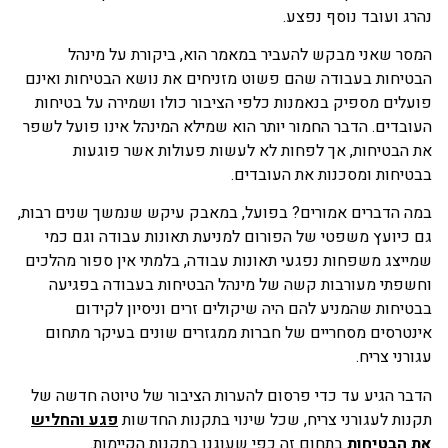
נהרג ועובד נוסף נפצע.
המסר שאני מבקש להעביר במאמר הוא, ביקורת על מינהל
הבטיחות בעבודה שהם פשוט מזניחים את נושא הבטיחות ואינם
פועלים מספיק בנאמנות כלפי הציבור כולו ושמירה על בטיחות
העובדים. הדבר החמור יותר הוא שמילא המינהל אינו פועל לשפר
את הבטיחות, אך לפחות לא לעשות פעולות אשר פוגעות
בבטיחות ומסכנות את העובדים.
במה הדברים אמורים? בפועל, במאבק עיקש שנמשך שנים רבות,
גם כיועץ משפטי של הפורום למניעת תאונות עבודה וגם כמי
שמייצג משפחות נפגעי תאונות עבודה, בלמתי אין ספור מהלכים
וחשפתי מעורבות קשה של מינהל הבטיחות בעבודה בפגיעה
בבטיחות שהמניע להם היה שיקולים זרים וניסיון לקידום
אינטרסים מסחריים של חברות ממגזרים שונים בעיקר מתחום
עגורני צריח.
הדבר הגיע עד כדי פרסום להערות הציבור של טיוטה חדשה של
תקנות לעגורני צריח, שכל שינוי בתקנות החדשות
פגע והחליש
את הבטיחות
בתחום זה כפי שעוגנו בתקנות הקיימות.