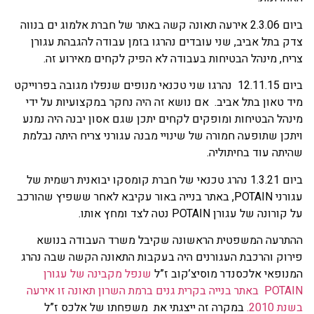
ביום 2.3.06 אירעה תאונה קשה באתר של חברת אלמוג ים בנווה
צדק בתל אביב, שני עובדים נהרגו בזמן עבודה להגבהת עגורן
צריח, מינהל הבטיחות בעבודה לא הפיק לקחים מאירוע זה.
ביום 12.11.15 נהרגו שני טכנאי מנופים שנפלו מגובה בפרוייקט
מיד טאון בתל אביב. אם נושא זה היה נחקר במקצועיות על ידי
מינהל הבטיחות ומופקים לקחים יתכן שגם אסון יבנה היה נמנע
ויתכן שתופעה חמורה של שינויי מבנה עגורני צריח היתה נבלמת
שהיתה עוד בחיתוליה.
ביום 1.3.21 נהרג טכנאי של חברת קומסקו יבואנית רשמית של
עגורני POTAIN, באתר בנייה באור עקיבא לאחר ששפיץ שהורכב
על קורונה של עגורן POTAIN נטה לצד ומחץ אותו.
ההתרעה המשפטית הראשונה שקיבל משרד העבודה בנושא
פירוק והרכבת העגורנים היה בעקבות התאונה הקשה שבה נהרג
המנופאי אלכסנדר מוסיצ’קוב ז”ל
שנפל מקבינה של עגורן
POTAIN באתר בנייה בקרית גנים ברמת השרון תאונה זו אירעה
בשנת 2010.
במקרה זה ייצגתי את משפחתו של אלכס ז”ל