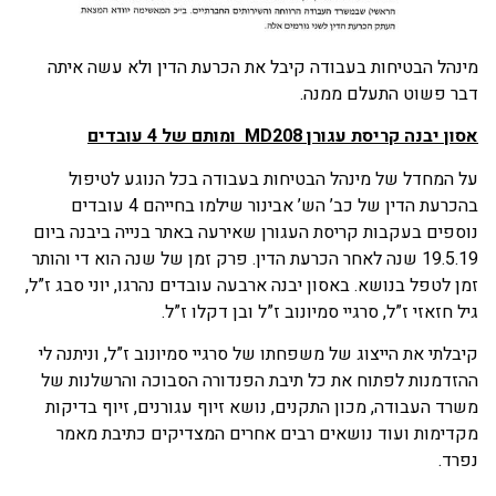
מינהל הבטיחות בעבודה קיבל את הכרעת הדין ולא עשה איתה
דבר פשוט התעלם ממנה.
אסון יבנה קריסת עגורן
MD208
ומותם של 4 עובדים
על המחדל של מינהל הבטיחות בעבודה בכל הנוגע לטיפול
בהכרעת הדין של כב’ הש’ אבינור שילמו בחייהם 4 עובדים
נוספים בעקבות קריסת העגורן שאירעה באתר בנייה ביבנה ביום
19.5.19 שנה לאחר הכרעת הדין. פרק זמן של שנה הוא די והותר
זמן לטפל בנושא. באסון יבנה ארבעה עובדים נהרגו, יוני סבג ז”ל,
גיל חזאזי ז”ל, סרגיי סמיונוב ז”ל ובן דקלו ז”ל.
קיבלתי את הייצוג של משפחתו של סרגיי סמיונוב ז”ל, וניתנה לי
ההזדמנות לפתוח את כל תיבת הפנדורה הסבוכה והרשלנות של
משרד העבודה, מכון התקנים, נושא זיוף עגורנים, זיוף בדיקות
מקדימות ועוד נושאים רבים אחרים המצדיקים כתיבת מאמר
נפרד.