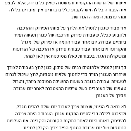
אישור של הרשות המקומית והמשטרה שאין כל ברירה, אלא, לבצע
את העבודה בלילה ויש לקבוע כללים ברורים איך עובדים בלילה
ומהי עוצמת התאורה הנדרשת.
אני סבור שנכון לנטרל את הלחץ על צוותי הפירוק וההרכבה
ולקבוע ככלל, שעבודת פירוק והרכבה של עגורן תעשה תמיד
ביומיים עבודה. יום אחד עבור הקמה או פירוק של מגדל
והקורונה ויום אחד עבור עבודת פירוק או הרכבה של הזרועות
ומשקולות הנגד. בעבודות כאלו מסוכנות אין לאן למהר.
כך ניתן לנטרל אלמנטים רבים של סיכון, כגון לחץ בעבודה לצורך
שיחרור העגורן הנייד כדי לחסוך עלויות נוספות, לחץ שיכול לגרום
לטעויות. עבודה בגובה בשעות החשיכה מסוכנת ביותר, ניטרול
טעויות של העובדים בשל עייפות המצטברת לאחר יום עבודה
מפרך על העגורן.
לא נראה לי הגיוני, שצוות צריך לעבוד יום שלם להרים מגדל,
ולהיכנס ללילה כדי לסיים התקנת עגורן. העבודה היתה צריכה
להיפסק באותו היום לאחר התקנת הקורונה והקבינה. את העלויות
הנוספות של יום עבודת המנוף הנייד צריך הקבלן לספוג.