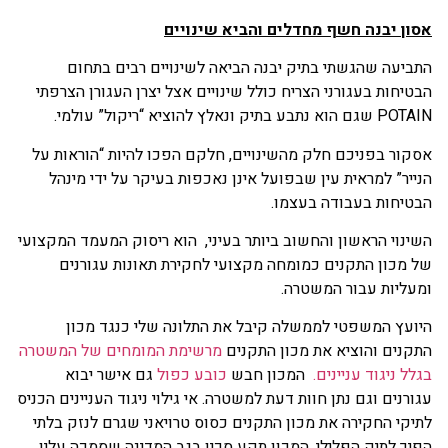
אסון יבנה חשף מחדלים והביא שינויים
התביעה שהגשתי בתיק יבנה הביאה לשינויים רבים בתחום
הבטיחות בעגורני הצריח כולל שינויים אצל יצרן העגורן הצרפתי
POTAIN שגם הוא נתבע בתיק ונאלץ להוציא “ריקול” עולמי.
אסקור בפניכם חלק מהשינויים, חלקם הפכו להיות “הוראות על
הנייר” למראית עין שבפועל אינן נאכפות בעיקר על ידי מינהל
הבטיחות בעבודה בעצמו.
השינוי הראשון והחשוב ביותר בעיני, הוא ריסוק המעמד המקצועי
של מכון התקנים כמומחה מקצועי לחקירת תאונות עגורנים
ומעליות עבור המשטרה.
היועץ המשפטי לממשלה קיבל את התלונה שלי כנגד מכון
התקנים והוציא את מכון התקנים
מרשימת המומחים של המשטרה
בגלל ניגוד עניינים.
המכון חבש
כובע כפול
גם אישר יבוא
עגורנים וגם נתן חוות דעת למשטרה. אי גילוי ניגוד העניינים הכניס
לתיקי החקירה את מכון התקנים כסוס טרויאני שגרם לנזק בלתי
הפיך לתיק הפלילי, המכון תקע סכין בגב המדינה שסמכה עליו