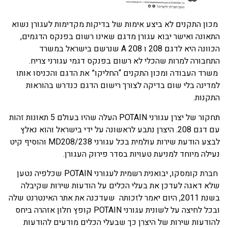
מכון התקנים לא ביצע אימות של בדיקות מקדימות לעגורן נשוא
התאונה ואישר יבוא עגורן מדגם שאינו רשום בפנקס הדגמים,
הכוונה היא לדגם 208 ו 208 A שנרשם בישראל במשרד
התחבורה למרות שהכלי לא רשום בפנקס דגמי עגורני צריח.
משרד העבודה ומכון התקנים “החליקו” את הדגם והכניסו אותו
למדינה בלי שום בדיקה לצורך רישום הדגם כנדרש בהוראות
התקנות.
תחקור של יצרן עגורני POTAIN העלה שהיו בעולם 5 תאונות זהות
עם דגם 208. היצרן נתבע לראשונה על ידי בישראל והוא נאלץ
לבצע הודעת שירות עולמית בכל עגורני MD208/238 והוסיף קיט
נעילה מיוחד למניעת טעויות בסדר פירוק העגורן.
חברת קומסקו, יבואנית רשמית לעגורני POTAIN שכלפיה נטען
שלא דאגה לעדכן את בעלי הכלים על הודעות שירות שקיבלה
בשנת 2011, היום יאמר לזכותה שעדכנה את אתר האינטרנט שלה
ובכל לחיצה על לשונית עגורני POTAIN קופץ חלון אזהרה ביחס
להודעות שירות של היצרן כך שבעלי הכלים מודעים להודעות