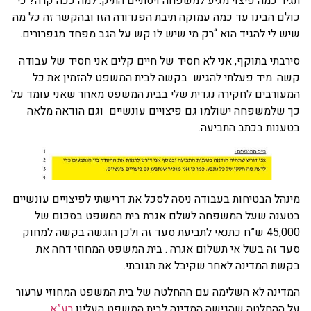
תגיד כמה פיצוי מגיע למשפחה ויסתיים התיק. למה ככה קרה? כי
כולם הבינו עד כמה עמוקה תיבת הפנדורה הזו ובהקשר זה כל מה
שיש לי להגיד הוא “רק מי שיש לו קש על הגב מפחד מגפרורים.
סירבתי בתוקף, אני לא חסיד של חיים קלים אני חסיד של עבודה
קשה. מיד פעלתי להגיש בקשה לבית המשפט להזמין את כל
המעורבים לחקירה נגדית שלי בבית המשפט מאחר שאני עומד על
כך שלמשפחה ישולמו גם פיצויים עונשיים וגם הודאה מלאה
בטענות בכתב התביעה.
מינהל הבטיחות בעבודה ניסה לסכל את דרישתי לפיצויים עונשיים
בטענה שעל המשפחה לשלם אגרת בית המשפט בסכום של
45,000 ש”ח כתנאי לתביעת סעד זה ולכן הוגשה בקשה למחוק
סעד זה בשל אי תשלום אגרה . בית המשפט המחוזי דחה את
בקשת המדינה לאחר שקיבל את תגובתי.
המדינה לא השלימה עם ההחלטה של בית המשפט המחוזי ערעור
על ההחלטה שהגישה המדינה לבית המשפט העליון
רע”א