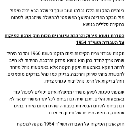
בינתיים התקנות הללו נבלמו וטוב שכך כי שלב הבא יהיה טיפול
מול מבקר המדינה והיועץ המשפטי לממשלה שיתבקש לפתוח
בחקירה פלילית בנושא.
הסדרת נושא פירוק והרכבת עיגורנים מכוח
חוק ארגון הפיקוח
על העבודה תשי”ד 1954
תקנות עגורני צריח הקיימות היום תוקנו בשנת 1966 והדבר היחיד
שהיה צריך לחדד בהן הוא נושא פירוק והרכבה, החידוד לא חייב
להיות דווקא באמצעות תיקון תקנות אלא באמצעות נוהל מיוחד
להכשרת צוותי פירוק והרכבה. בדיוק כמו נוהל בודקים מוסמכים,
נוהל בדיקות אל הרס, נוהל יבוא עגורני צריח.
שמעתי טענות לפיהן משרדי ממשלה אינם יכולים לפעול עוד
באמצעות נהלים, יתכן שזה נכון ביחס לכל יתר המשרדים אך לא
נכון ביחס לתחום הבטיחות בעבודה שהינו תחום מיוחד במינו
שעוסק במניעה מיידית של סיכון חיי אדם.
חוק ארגון הפיקוח על העבודה תשי”ד 1954 מקנה למפקח