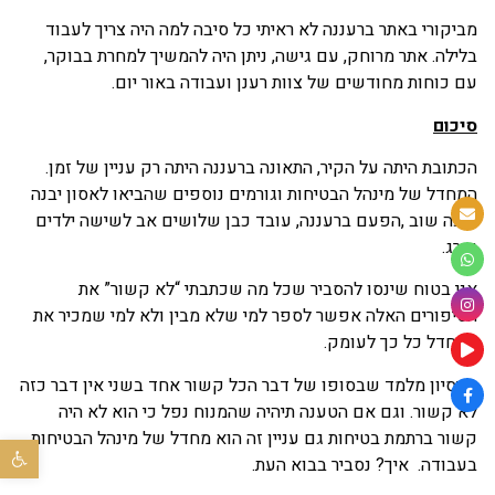
מביקורי באתר ברעננה לא ראיתי כל סיבה למה היה צריך לעבוד
בלילה. אתר מרוחק, עם גישה, ניתן היה להמשיך למחרת בבוקר,
עם כוחות מחודשים של צוות רענן ועבודה באור יום.
סיכום
הכתובת היתה על הקיר, התאונה ברעננה היתה רק עניין של זמן.
המחדל של מינהל הבטיחות וגורמים נוספים שהביאו לאסון יבנה
היכה שוב ,הפעם ברעננה, עובד כבן שלושים אב לשישה ילדים
נהרג.
אני בטוח שינסו להסביר שכל מה שכתבתי “לא קשור” את
הסיפורים האלה אפשר לספר למי שלא מבין ולא למי שמכיר את
המחדל כל כך לעומק.
הניסיון מלמד שבסופו של דבר הכל קשור אחד בשני אין דבר כזה
לא קשור. וגם אם הטענה תיהיה שהמנוח נפל כי הוא לא היה
קשור ברתמת בטיחות גם עניין זה הוא מחדל של מינהל הבטיחות
פתח סר
בעבודה. איך? נסביר בבוא העת.