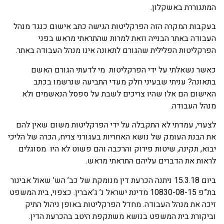
המתגוררת באשקלון.
בעקבות המקרה הזה הפרקליטות הגישה כתב אישום כנגד מנהל
העבודה באתר הבנייה וזאת למרות שהתראתי מראש בפני
הפרקליטות הפלילית שהגורם לתאונה אינו מנהל העבודה באתר.
כאשר נשאלתי על ידי הפרקליטות מי לדעתי הגורם האשם
בתאונה? עניתי שבעיני חלק מעדי התביעה שנרשמו בכתב
האישום הם אלו שהיו צריכים לשבת על ספסל הנאשמים ולא
מנהל העבודה.
לצערי, עמדתי לא התקבלה על ידי הפרקליטות משום שאין להם
את הבנת העומק של נושא האחריות בעגורני צריח, הכרה של הליכי
יבוא, תקינה, שיטות פירוק והרכבה והם פשוט לא היו מסוגלים
לראות את הדברים עליהם התראתי מראש.
ביום 15.3.18 ניתנה הכרעת דין מנומקת של כב’ הש’ שאול אבינור
בת”פ 10830-08-15 מדינת ישראל נ’ ג’אברין. כצפוי, בית המשפט
זיכה את מנהל העבודה. מחדל הפרקליטות באופן ניהול התיק
וביקורת בית המשפט בנושא משתקפת היטב בהכרעת הדין.