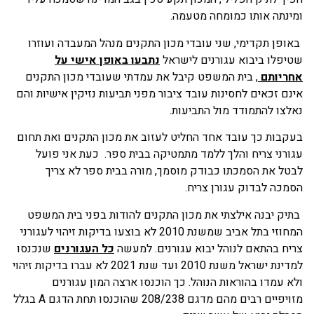
ומינתה אותו כמומחה מטעמה.
באופן תקדימי, שני עובדי מכון התקנים מנהל המעבדה ועוזרו
שטיפלו ביבוא עגורנים לישראל
נתבעו באופן אישי על
אחריותם
, בית המשפט קיבל את עמדתי שעובדי מכון התקנים
אינם זכאים לחסינות עובד ציבור מפני תביעות נזיקין אישיות והם
נאלצו להתמודד מול התביעות.
בעקבות כך עובד אחד החליט לעזוב את מכון התקנים ואת תחום
עגורני צריח והלך ללמד מתמטיקה בבית ספר. כעת אני פועל
לבטל את הסמכתו כבודק מוסמך, מורה בבית ספר לא צריך
הסמכה לבדוק עגורן צריח.
בתיק יבנה אילצתי את מכון התקנים להודות בפני בית המשפט
המחוזי בתל אביב שמשנת 2010 לא בוצעו בדיקות זיהוי לעגורני
צריח בהתאם לנוהל יבוא עגורנים. למעשה
כל העגורנים
שנכנסו
למדינת ישראל משנת 2010 ועד שנת 2021 לא עברו בדיקות זיהוי
ולא עמדו בהוראות הנוהל. כך הוכנסו ארצה המון עגורנים
מזויפיים רבים מהם מדגם 208/238 שהוכנסו תחת הדגם A בגלל