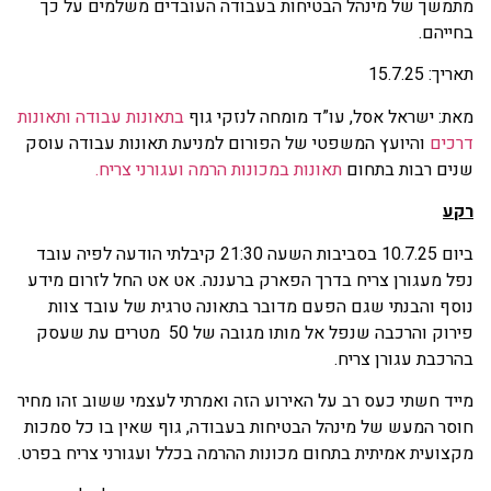
מתמשך של מינהל הבטיחות בעבודה העובדים משלמים על כך
בחייהם.
תאריך: 15.7.25
מאת: ישראל אסל, עו”ד מומחה לנזקי גוף
בתאונות עבודה
ותאונות
דרכים
והיועץ המשפטי של הפורום למניעת תאונות עבודה עוסק
שנים רבות בתחום
תאונות במכונות הרמה ועגורני צריח.
רקע
ביום 10.7.25 בסביבות השעה 21:30 קיבלתי הודעה לפיה עובד
נפל מעגורן צריח בדרך הפארק ברעננה. אט אט החל לזרום מידע
נוסף והבנתי שגם הפעם מדובר בתאונה טרגית של עובד צוות
פירוק והרכבה שנפל אל מותו מגובה של 50 מטרים עת שעסק
בהרכבת עגורן צריח.
מייד חשתי כעס רב על האירוע הזה ואמרתי לעצמי ששוב זהו מחיר
חוסר המעש של מינהל הבטיחות בעבודה, גוף שאין בו כל סמכות
מקצועית אמיתית בתחום מכונות ההרמה בכלל ועגורני צריח בפרט.