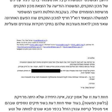
היועץ המשפטי לממשלה קיבל את טענותיי בדבר ניגוד עניינים
של מכון התקנים, המשטרה הודיעה על הוצאת מכון התקנים
מרשימת המומחים שלה. בעקבות החלטת היועץ המשפטי
לממשלה הוצאתי דוא”ל חריף למכון התקנים שזו הפעם האחרונה
שאני מוכן לראות מעורבות שלהם בתיקי חקירות עגורנים ומעליות.
חוות דעת זו של אסון יבנה, אינה היחידה שלא היתה מדויקת
(בלשון המעטה), בעוד שתי חוות דעת בשני תיקים נוספים שבהם
אני מטפל קריסת עגורן הזחל בכפר סבא שגרם למותה של נטע