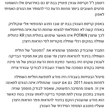
רוטמן ז”ל וקריסת עגורן פוטיין בבת ים גם באירועים אלו הושמטו
פרטים חשובים ביותר מחוות הדעת כדי להסתיר את הגורם האמיתי
לאסון.
באסון קריסת העגורן בבת ים שבו נפגע המנופאי אלי שקולניק
באורח קשה לא התפלאתי למצוא שחוות הדעת אינה מתייחסת
לכך שיצרן POTAIN אינו מאשר שימוש בחולית תורן KR כחולית
שתילה במקום רגלי שתילה מקוריות לפי הוראות היצרן.
התברר שהבודק המוסמך שהמציא את “הפטנט” של חולית
השתילה בניגוד להוראות היצרן ומי שגם נתן את תסקיר הבדיקה
לעגורן שקרס היה במועד כתיבת חוות הדעת הבוחן של מר מיכה
סויסה בקורס הסמכה של משרד העבודה לבודקי עגורני צריח.
מינהל הבטיחות בעבודה היה מודע לתופעת חוליות השתילה
לפחות משנת 2011 גם אם יטענו שהחוליה אינה הגורם לתאונה
אין זה משנה מהסיבה הפשוטה, שאסור לבודק מוסמך שהיה
מעורב בתכנון עגורן לתת תסקיר בדיקה לאותו עגורן. בטח כאשר
הוא מודע שהעגורן הוקם בניגוד להוראות ספר הוראות היצרן
שעליו מוטבע המספר הסידרתי של העגורן.