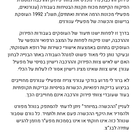
פירוק והרכבה, מיד מכניס את צוותי פירוק ההרכבה למסגרת
הפיקוח הקיימת מכוח תקנות הבטיחות בעבודה (עגורנאים,
מפעילי מכונות הרמה אחרות ואתתים), תשנ”ג 1992 העוסקת
ברישום והכשרה של מפעילי עגורנים.
בדרך זו לפחות ישנו תיעוד של העוסקים בעבודות הפירוק
וההרכבה, ישנו פיקוח לפחות על המצב הרפואי והנפשי על
העוסקים בתחום באמצעות אישורי כשירות של רופא תעסוקתי,
ובעיקר נותן כלי מאוד פשוט למנהל העבודה באתר הבנייה לבחון
האם יש לאיש צוות הפירוק וההרכבה רישיון בסיסי של מפעיל
עגורן. איש צוות שאינו מציג רישיון אסור לו לעלות על הכלי.
לא ברור לי מדוע בודקי עגורני צריח ומפעילי עגורנים מחוייבים
בביצוע בדיקות רפואיות, הכשרות בסיסיות ובדיקות תקופתיות
בעוד שעובדי צוותי פירוק והרכבה אינם מחוייבים הכך.
לעניין “ההכשרה במיוחד” ניתן לדעתי להסתפק בנוהל מפורט
ולהסדיר את היקף ההכשרה פעם אחת ולתמיד. כל גורם שסבור
שנוהל כזה אינו חוקתי או אינו בסמכות מפע”ר מוזמן להגיש
עתירה לבג”צ.