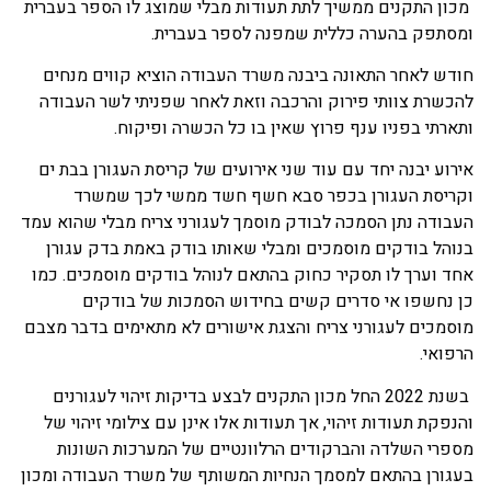
מכון התקנים ממשיך לתת תעודות מבלי שמוצג לו הספר בעברית
ומסתפק בהערה כללית שמפנה לספר בעברית.
חודש לאחר התאונה ביבנה משרד העבודה הוציא קווים מנחים
להכשרת צוותי פירוק והרכבה וזאת לאחר שפניתי לשר העבודה
ותארתי בפניו ענף פרוץ שאין בו כל הכשרה ופיקוח.
אירוע יבנה יחד עם עוד שני אירועים של קריסת העגורן בבת ים
וקריסת העגורן בכפר סבא חשף חשד ממשי לכך שמשרד
העבודה נתן הסמכה לבודק מוסמך לעגורני צריח מבלי שהוא עמד
בנוהל בודקים מוסמכים ומבלי שאותו בודק באמת בדק עגורן
אחד וערך לו תסקיר כחוק בהתאם לנוהל בודקים מוסמכים. כמו
כן נחשפו אי סדרים קשים בחידוש הסמכות של בודקים
מוסמכים לעגורני צריח והצגת אישורים לא מתאימים בדבר מצבם
הרפואי.
בשנת 2022 החל מכון התקנים לבצע בדיקות זיהוי לעגורנים
והנפקת תעודות זיהוי, אך תעודות אלו אינן עם צילומי זיהוי של
מספרי השלדה והברקודים הרלוונטיים של המערכות השונות
בעגורן בהתאם למסמך הנחיות המשותף של משרד העבודה ומכון