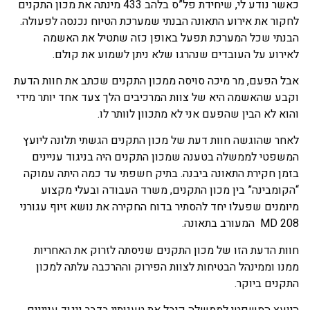
כאשר נודע לי, שיחידת פל”ס בלהב 433 מינתה את מכון התקנים
לחקור את אירוע התאונה הבנתי שמערכת הטיוח נכנסה לפעולה.
הבנתי שכל המערכת תפעל באופן כזה שתטיל את האשמה
לאירוע על העובדים שנהרגו שלא ניתן לשמוע את קולם.
אבל הפעם, מר מיכה סויסה ממכון התקנים שכתב את חוות הדעת
וקבע שהאשמה היא של צוות המרכיבים הלך צעד אחד יותר מידי
והוא לא הבין שהפעם אני לא מתכוון לוותר לו.
לאחר שהוגשה חוות דעת של מכון התקנים הגשתי תלונה ליועץ
המשפטי לממשלה בטענה שמכון התקנים היה בניגוד עניינים
בזמן חקירת התאונה ביבנה. בתיק חשפתי עד כמה היתה עמוקה
“הקומבינה” בין מכון התקנים, משרד העבודה ובעלי מקצוע
מיומנים שפעלו יחד להסתיר בדוח החקירה את נושא זיוף עגורני
MD 208 המעורב בתאונה.
חוות הדעת הזו של מכון התקנים שניסתה לזרוק את האחריות
ממנו וממינהל הבטיחות לצוות הפירוק וההרכבה עלתה למכון
התקנים ביוקר.