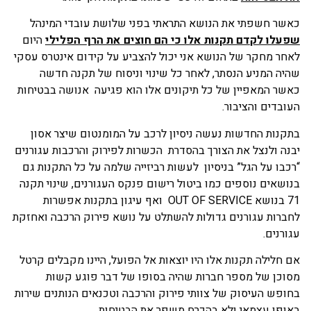
כאשר חשפתי את הנושא התראתי בפני שלושת עובדי המינהל
שפעלו לקדם תקנות אלו כי הם חוצים את הרף הפלילי
היום
לאחר מחקר של הנושא אני יכול להצביע על קידום אינטרס עסקי
שהיה המניע הנסתר, לאחר כל שינוי וניסוח של תקנה חדשה
כאשר המאפיין של כל תיקונים אלו הוא פגיעה אנושה בבטיחות
העובדים והציבור.
בתקנות החדשות נעשה ניסיון לרכב על המומנטום שיצר אסון
יבנה ולנצל את הצורך בהסדרת הכשרות לפירוק והרכבות עגורנים
“רכבו על הגל” בניסיון לעשות רביזייה שלמה על כל התקנות גם
בנושאים נוספים כמו ביטול רישום פנקס העגורנים, שינוי תקנה
71 בנושא OUT OF SERVICE ואף עיגון בתקנות אפשרות
לחברות עגורנים גדולות להשתלט על נושא פירוק הרכבה ואחזקת
עגורנים.
אם חלילה תקנות אלו היו יוצאות אל הפועל, היינו מקבלים קרטל
מסוכן של מספר חברות שהיה בסופו של דבר פוגע קשות
בחופש העיסוק של צוותי פירוק והרכבה וטכנאים הנותנים שירות
באופן עצמאי ולא בהכרח משפר את הבטיחות.