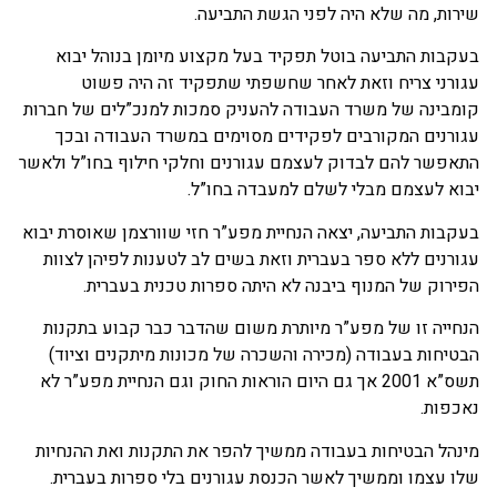
שירות, מה שלא היה לפני הגשת התביעה.
בעקבות התביעה בוטל תפקיד בעל מקצוע מיומן בנוהל יבוא
עגורני צריח וזאת לאחר שחשפתי שתפקיד זה היה פשוט
קומבינה של משרד העבודה להעניק סמכות למנכ”לים של חברות
עגורנים המקורבים לפקידים מסוימים במשרד העבודה ובכך
התאפשר להם לבדוק לעצמם עגורנים וחלקי חילוף בחו”ל ולאשר
יבוא לעצמם מבלי לשלם למעבדה בחו”ל.
בעקבות התביעה, יצאה הנחיית מפע”ר חזי שוורצמן שאוסרת יבוא
עגורנים ללא ספר בעברית וזאת בשים לב לטענות לפיהן לצוות
הפירוק של המנוף ביבנה לא היתה ספרות טכנית בעברית.
הנחייה זו של מפע”ר מיותרת משום שהדבר כבר קבוע בתקנות
הבטיחות בעבודה (מכירה והשכרה של מכונות מיתקנים וציוד)
תשס”א 2001 אך גם היום הוראות החוק וגם הנחיית מפע”ר לא
נאכפות.
מינהל הבטיחות בעבודה ממשיך להפר את התקנות ואת ההנחיות
שלו עצמו וממשיך לאשר הכנסת עגורנים בלי ספרות בעברית.