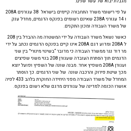
מגבלת יבוא של עשר שנים.
על פי רישומי משרד התחבורה קיימים בישראל 38 עגורנים 208A
ו 14 עגורני 238A שאינם רשומים בפנקס הדגמים, מחדל ענק
של משרד העבודה ומכון התקנים.
כאשר נשאל משרד העבודה על ידי המשטרה מה ההבדל בין 208
ל 208A ומדוע דגם 208A אינו קיים בפנקס הדגמים נכתב על ידי
מר דוד נגר ממשרד העבודה כי מדובר “בשינוי מינורי” בין שני
הדגמים תוך הסתרת העובדה שעגורן 208 בנוי משני שפיצים
ועגורן 208A משפיץ אחד. מבנה שונה של השפיץ ופועל יוצא
מכך שיטת פירוק והרכבה שונה של שני הדגמים. כך הוסתר
המחדל של משרד העבודה מפני היחידה החוקרת בלהב 433 לפיה
אושרו הכנסה למדינה של עגורנים מדגם שלא רשום בפנקס.