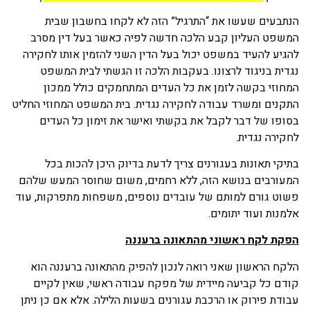
הנתבעים שעשו את “התרגיל” הזה לא לקחו בחשבון שבית
המשפט העליון קבע הלכה חדשה לפיה כאשר בעל דין מסרב
להגיע להעיד במשפט יכול בעל הדין השני להזמין אותו לחקירה
נגדית בניגוד לרצונו. בעקבות הלכה זו הגשתי לבית המשפט
המחוזי בקשה לזמן את כל העדים המתחמקים כולל ממכון
התקנים ומשרד עבודה לחקירה נגדית. בית המשפט המחוזי החליט
בסופו של דבר לקבל את בקשתי ואישר את זימון כל העדים
לחקירה נגדית.
בתיקי תאונות בעגורנים צריך לדעת בדיוק היכן להכות בכל
המעורבים בנושא הזה, ללא רחמים, משום שחוסר המעש שלהם
פשוט גורם למותם של עובדים נוספים, משפחות מתפרקות, עוד
אלמנות ועוד יתומים.
הפקת לקח ראשוני מהתאונה ברעננה
הלקח הראשון שאני רואה לנכון להפיק מהתאונה ברעננה הוא
קודם כל קביעה מיידית של מפקח עבודה ראשי, שאין לקיים
עבודת פירוק או הרכבת עגורנים בשעות הלילה. אלא אם כן ניתן