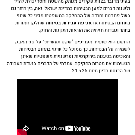
בעיני מדובר בצוות פקידים מנותק מהשטח וחסר יכולת להזיז
ולשנות דברים למען הבטיחות במדינת ישראל. זאת, בין היתר גם
בשל פחדנות וחרדה של המחלקה המשפטית מפני כל שינוי
בתחום הבטיחות או
אכיפת עבירות בטיחות
שחלקן חמורות
ביותר ונוגדות חזיתית את הוראות התקנות והחוק.
הרושם הוא שתמיד מעדיפים “שקט תעשייתי” על פני מאבק
לשמירה על הבטיחות, כך מסוכל כל שינוי בתחום הבטיחות
והאכיפה בטענות בירוקרטיות ופרשנויות משפטיות שאינן
מגשימות את מטרות החקיקה. עמדתי על הדברים בועדת העבודה
של הכנסת בדיון מיום 21.5.25.