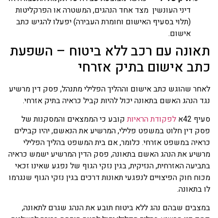
דיני העונשין מצד אחד הנהגים, המשטרה או הפרקליטות
(תלוי בסעיף האישום וחומרת העבירה) יפעלו להגיש כתב
אישום.
אונה עם רכב ללא ביטוח –
השפעת
תב אישום בתיק אזרחי
חר שהוגש כתב אישום וההליך הפלילי מתנהל, פסק דין מרשיע
ד הנהג האשם בתאונה יכול להיות קביל כראיה בתיק אזרחי.
יף 42א
לפקודת הראיות
קובע כי הממצאים והמסקנות של
ק דין חלוט במשפט פלילי, המרשיע את הנאשם, יהיו קבילים
איה במשפט אזרחי. כלומר, אם בית המשפט בהליך הפלילי
שיע את הנהג האשם בתאונה, פסק הדין המרשיע ישמש כראיה
ביעה האזרחית, הנזיקית, בגין נזקי הגוף של נפגע שאינו זכאי
וח חוק הפיצויים לנפגעי תאונות דרכים בגין נזקי הגוף שנגרמו
 בתאונה.
צבים שבהם נהג ללא ביטוח תובע את הנהג שגרם לתאונה,