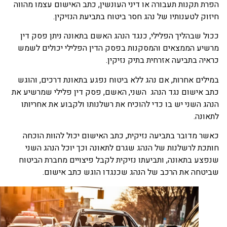
רת תקנות תעבורה או דיני העונשין, כתב האישום עצמו מהווה
זוק לטענותיו של נהג חסר ביטוח בתביעת הנזיקין.
ול שבהליך הפלילי, כנגד הנהג האשם בתאונה ניתן פסק דין
שיע הממצאים והמסקנות בפסק הדין הפלילי יכולים לשמש
איה בתביעה אזרחית בתיק נזיקין.
ילים אחרות, אם נהג ללא ביטוח נפגע בתאונת דרכים, והוגש
ב אישום נגד הנהג השני, האשם, פסק דין פלילי שמרשיע את
הג השני יש בו כדי להוכיח את רשלנותו ולקבוע את אחריותו
אונה.
שר מדובר בתביעה נזיקית, כתב האישום יכול להוות הוכחה
תכת לרשלנות של הנהג שגרם לתאונה וכך יוכל הנהג השני
פצע בתאונה, ותביעתו נזיקית לקבל פיצויים מחברת הביטוח
יטחה את הרכב של הנהג שכנגדו הוגש כתב אישום.