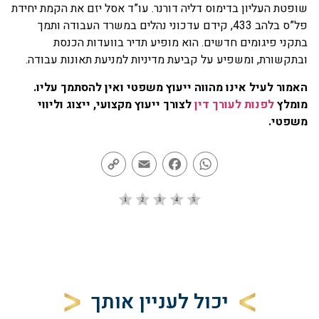
פטת העליון בדימוס דליה דורנר. עו”ד אסל יזם את הקמת יחידת
פל”ס בלהב 433, קידם עדכוני נהלים במשרד העבודה ותמך
קני פיגומים חדשים. הוא מופיע תדיר בוועדות הכנסת
תקשורת, ומשפיע על קביעת מדיניות למניעת תאונות עבודה.
מור לעיל אינו מהווה ייעוץ משפטי ואין להסתמך עליו.
ומלץ
לפנות לעורך דין
לצורך ייעוץ מקצועי, ייצוג וליווי
שפטי.
Copy
Email
Facebook
WhatsApp
Link
יכול לעניין אותך