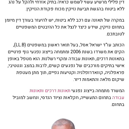
ן פלילי מרשיע עשוי לשמש כראיה בתיק אזרחי ולהקל על נהג
א ביטוח בהגשת תביעת נזיקין מכוח פקודת הנזיקין.
קרה של תאונה עם רכב ללא ביטוח, יש להיעזר בעורך דין מיומן
חום נזיקין, שידע כיצד לנצל את כל ההיבטים המשפטיים
טובתכם.
הכותב עו”ד ישראל אסל, בעל תואר ראשון במשפטים (LL.B),
הקים את משרדו בשנת 2006 ומתמחה בייצוג נפגעי גוף פרטיים
אונות דרכים, תאונות עבודה ומקרי רשלנות. הוא מטפל באופן
שי בתיקים מורכבים של נפגעים קשים, לרבות במצב וגטטיבי,
אפלגיה, קוואדרופלגיה וקטיעות גפיים, תוך מתן מעטפת
קום מלאה והתאמות דיור.
שרד מתמחה בייצוג נפגעי
תאונות דרכים
ותאונות
בודה
בתחום התעשייה, חקלאות וציוד הנדסי, ונחשב למוביל
חום.