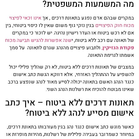
ה המשמעות המשפטית?
קרים שבהם אדם נפגע בתאונת דרכים , אך
אינו זכאי לפיצוי
וח חוק הפיצויים
בגין נזקי גוף משום שאין לו כיסוי ביטוחי, בין
 לא רכש ביטוח או העדר רישיון נהיגה. יש לזכור כי במקרים
 תאונה עם רכב ללא ביטוח, י
שנה אפשרות להגיש תביעה מכוח
ודת הנזיקין
,
ולתבוע פיצויים מהנהג שגרם לתאונה על סמך
מתו לגרימת התאונה.
צבים של תאונות דרכים ללא ביטוח, לא רק שהליך פלילי יכול
שפיע על ההתהליך האזרחי, אלא דווקא הגשת כתב אישום
גד הנהג האשם בתאונה יכולה לסייע מאוד לנהג שנפצע ברכב
ינו מבוטח להוכיח את רשלנות הנהג השני.
אונות דרכים ללא ביטוח –
איך כתב
ישום מסייע לנהג ללא ביטוח?
שר מוגש כתב אישום כנגד נהג בגין מעורבותו בתאונת דרכים,
יוחד כשמדובר בעבירה פלילית של רשלנות, מהירות מופרזת או