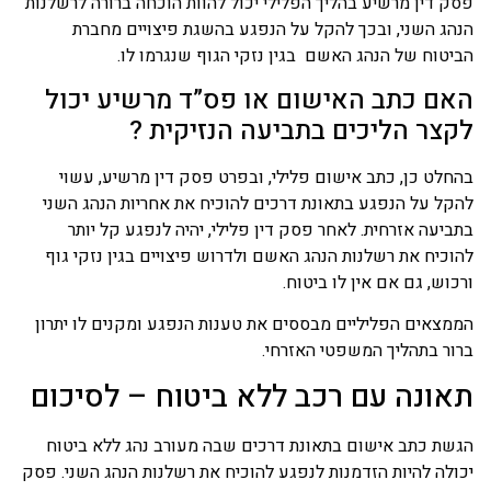
ק דין מרשיע בהליך הפלילי יכול להוות הוכחה ברורה לרשלנות
הג השני, ובכך להקל על הנפגע בהשגת פיצויים מחברת
יטוח של הנהג האשם בגין נזקי הגוף שנגרמו לו.
אם כתב האישום או פס”ד מרשיע יכול
קצר הליכים בתביעה הנזיקית ?
חלט כן, כתב אישום פלילי, ובפרט פסק דין מרשיע, עשוי
קל על הנפגע בתאונת דרכים להוכיח את אחריות הנהג השני
ביעה אזרחית. לאחר פסק דין פלילי, יהיה לנפגע קל יותר
וכיח את רשלנות הנהג האשם ולדרוש פיצויים בגין נזקי גוף
כוש, גם אם אין לו ביטוח.
מצאים הפליליים מבססים את טענות הנפגע ומקנים לו יתרון
ור בתהליך המשפטי האזרחי.
אונה עם רכב ללא ביטוח –
לסיכום
שת כתב אישום בתאונת דרכים שבה מעורב נהג ללא ביטוח
ולה להיות הזדמנות לנפגע להוכיח את רשלנות הנהג השני. פסק